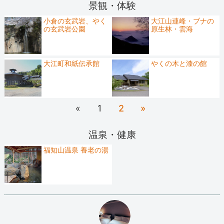
景観・体験
小倉の玄武岩、やく
大江山連峰・ブナの
の玄武岩公園
原生林・雲海
大江町和紙伝承館
やくの木と漆の館
«
1
2
»
温泉・健康
福知山温泉 養老の湯