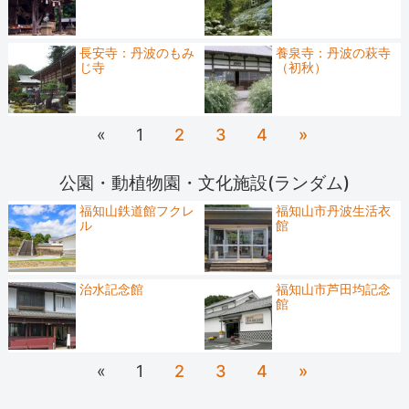
長安寺：丹波のもみ
養泉寺：丹波の萩寺
じ寺
（初秋）
«
1
2
3
4
»
公園・動植物園・文化施設(ランダム)
福知山鉄道館フクレ
福知山市丹波生活衣
ル
館
治水記念館
福知山市芦田均記念
館
«
1
2
3
4
»