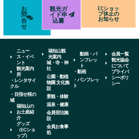
お
観光ガ
ECショッ
プ休止の
問
イド申
お知らせ
合
込書
せ
ニュー
福知山観
動画・パ
会員一覧
ス・イベ
光案内
ンフレッ
観光協会
ント
城・寺・神
ト
について
観光案内
社
・動画
プライバ
所
公園・動植
シーポリ
・パンフレッ
・レンタサイ
物園 文化施
シー
ト
クル
設
・目指せ桜の
景観・体験
城
温泉・健康
福知山の
お土産紹
会員宿泊施
介
設
グッズ
会員お食事
（ECショ
処
ップ）