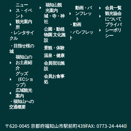
ニュー
福知山観
動画・パ
会員一覧
ス・イベ
光案内
ンフレッ
観光協会
ント
城・寺・神
ト
について
観光案内
社
・動画
プライバ
所
公園・動植
シーポリ
・パンフレッ
・レンタサイ
物園 文化施
シー
ト
クル
設
・目指せ桜の
景観・体験
城
温泉・健康
福知山の
お土産紹
会員宿泊施
介
設
グッズ
会員お食事
（ECショ
処
ップ）
広域観光
案内
・福知山への
交通概要
〒620-0045 京都府福知山市駅前町439
FAX: 0773-24-4440