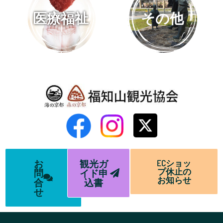
医療福祉
その他
お
観光ガ
ECショッ
プ休止の
問
イド申
お知らせ
合
込書
せ