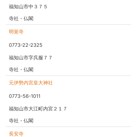
福知山市中３７５
寺社・仏閣
明覚寺
0773-22-2325
福知山市字呉服７７
寺社・仏閣
元伊勢内宮皇大神社
0773-56-1011
福知山市大江町内宮２１７
寺社・仏閣
長安寺