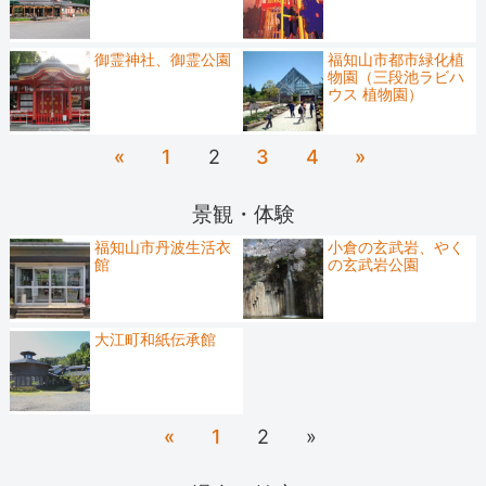
御霊神社、御霊公園
福知山市都市緑化植
物園（三段池ラビハ
ウス 植物園）
«
1
2
3
4
»
景観・体験
福知山市丹波生活衣
小倉の玄武岩、やく
館
の玄武岩公園
大江町和紙伝承館
«
1
2
»