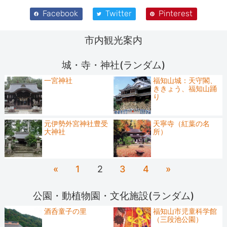
Facebook
Twitter
Pinterest
市内観光案内
城・寺・神社(ランダム)
一宮神社
福知山城：天守閣、
ききょう、福知山踊
り
元伊勢外宮神社豊受
天寧寺（紅葉の名
大神社
所）
«
1
2
3
4
»
公園・動植物園・文化施設(ランダム)
酒呑童子の里
福知山市児童科学館
（三段池公園）