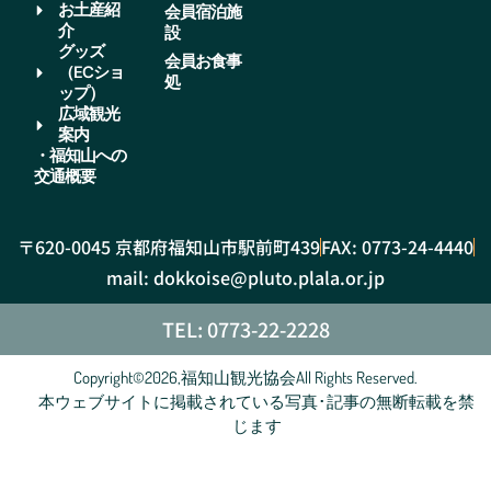
お土産紹
会員宿泊施
介
設
グッズ
会員お食事
（ECショ
処
ップ）
広域観光
案内
・福知山への
交通概要
〒620-0045 京都府福知山市駅前町439
FAX: 0773-24-4440
mail: dokkoise@pluto.plala.or.jp
TEL: 0773-22-2228
Copyright©2026,福知山観光協会All Rights Reserved.
本ウェブサイトに掲載されている写真･記事の無断転載を禁
じます