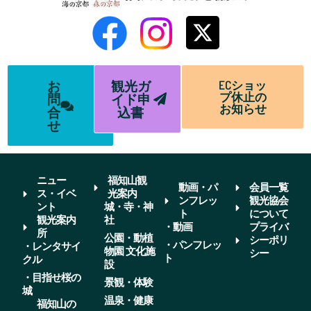
お
観光ガ
ECショッ
プ休止の
問
イド申
お知らせ
合
込書
せ
ニュー
福知山観
動画・パ
会員一覧
ス・イベ
光案内
ンフレッ
観光協会
ント
城・寺・神
ト
について
観光案内
社
・動画
プライバ
所
公園・動植
シーポリ
・パンフレッ
・レンタサイ
物園 文化施
シー
ト
クル
設
・目指せ桜の
景観・体験
城
温泉・健康
福知山の