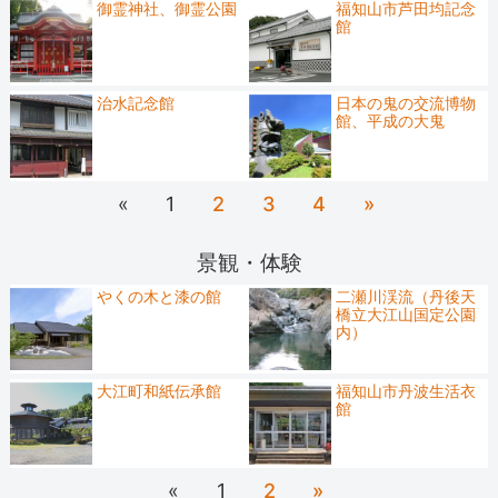
御霊神社、御霊公園
福知山市芦田均記念
館
治水記念館
日本の鬼の交流博物
館、平成の大鬼
«
1
2
3
4
»
景観・体験
やくの木と漆の館
二瀬川渓流（丹後天
橋立大江山国定公園
内）
大江町和紙伝承館
福知山市丹波生活衣
館
«
1
2
»