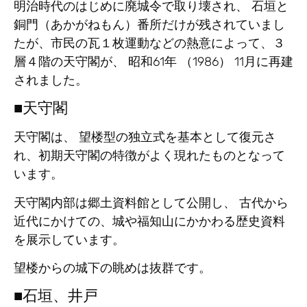
明治時代のはじめに廃城令で取り壊され、 石垣と
銅門（あかがねもん）番所だけが残されていまし
たが、市民の瓦１枚運動などの熱意によって、３
層４階の天守閣が、 昭和61年 （1986） 11月に再建
されました。
■天守閣
天守閣は、 望楼型の独立式を基本として復元さ
れ、初期天守閣の特徴がよく現れたものとなって
います。
天守閣内部は郷土資料館として公開し、 古代から
近代にかけての、城や福知山にかかわる歴史資料
を展示しています。
望楼からの城下の眺めは抜群です。
■石垣、井戸