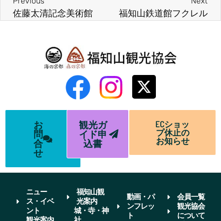
Previous
Next
佐藤太清記念美術館
福知山鉄道館フクレル
お
観光ガ
ECショッ
プ休止の
問
イド申
お知らせ
合
込書
せ
ニュー
福知山観
動画・パ
会員一覧
ス・イベ
光案内
ンフレッ
観光協会
ント
城・寺・神
ト
について
観光案内
社