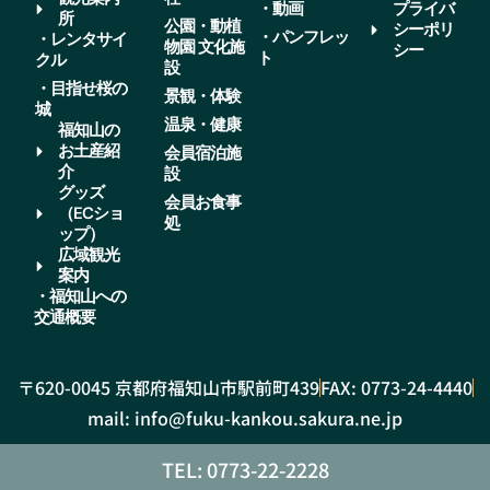
・動画
プライバ
所
公園・動植
シーポリ
・パンフレッ
・レンタサイ
物園 文化施
シー
ト
クル
設
・目指せ桜の
景観・体験
城
温泉・健康
福知山の
お土産紹
会員宿泊施
介
設
グッズ
会員お食事
（ECショ
処
ップ）
広域観光
案内
・福知山への
交通概要
〒620-0045 京都府福知山市駅前町439
FAX: 0773-24-4440
mail: info@fuku-kankou.sakura.ne.jp
TEL: 0773-22-2228