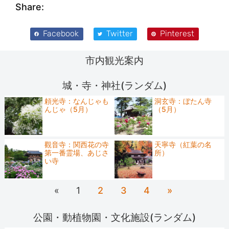
Share:
Facebook
Twitter
Pinterest
市内観光案内
城・寺・神社(ランダム)
頼光寺：なんじゃも
洞玄寺：ぼたん寺
んじゃ（5月）
（5月）
觀音寺：関西花の寺
天寧寺（紅葉の名
第一番霊場、あじさ
所）
い寺
«
1
2
3
4
»
公園・動植物園・文化施設(ランダム)