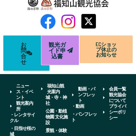
お
観光ガ
ECショッ
プ休止の
問
イド申
お知らせ
合
込書
せ
ニュー
福知山観
動画・パ
会員一覧
ス・イベ
光案内
ンフレッ
観光協会
ント
城・寺・神
ト
について
観光案内
社
・動画
プライバ
所
公園・動植
シーポリ
・パンフレッ
・レンタサイ
物園 文化施
シー
ト
クル
設
・目指せ桜の
景観・体験
城