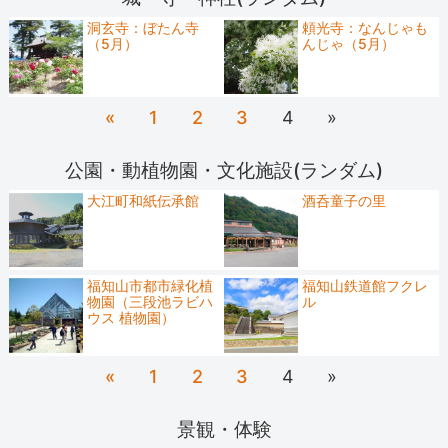
洞玄寺：ぼたん寺
頼光寺：なんじゃも
（5月）
んじゃ（5月）
«
1
2
3
4
»
公園・動植物園・文化施設(ランダム)
大江町和紙伝承館
酒呑童子の里
福知山市都市緑化植
福知山鉄道館フクレ
物園（三段池ラビハ
ル
ウス 植物園）
«
1
2
3
4
»
景観・体験