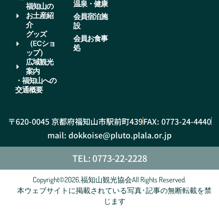
温泉・健康
福知山の
お土産紹
会員宿泊施
介
設
グッズ
会員お食事
（ECショ
処
ップ）
広域観光
案内
・福知山への
交通概要
〒620-0045 京都府福知山市駅前町439
FAX: 0773-24-4440
mail: dokkoise@pluto.plala.or.jp
TEL: 0773-22-2228
Copyright©2026,福知山観光協会All Rights Reserved.
本ウェブサイトに掲載されている写真･記事の無断転載を禁
じます