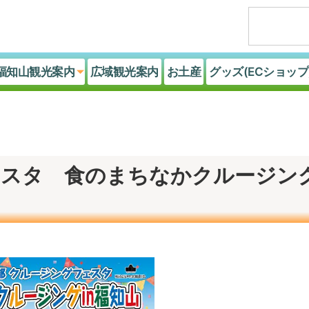
福知山観光案内
広域観光案内
お土産
グッズ(ECショップ
ェスタ 食のまちなかクルージン