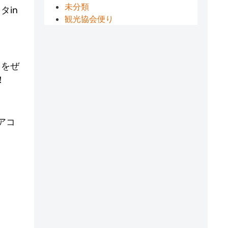
未分類
タin
観光協会便り
ツをぜ
！
アコ