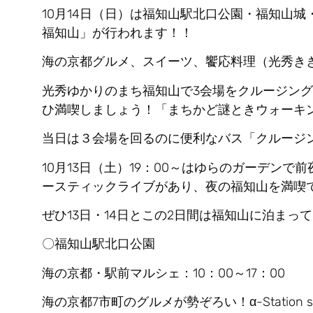
10月14日（日）は福知山駅北口公園・福知山城
福知山
」が行われます！！
海の京都グルメ、スイーツ、饗応料理（光秀き
光秀ゆかりのまち福知山で3会場をクルージン
ひ満喫しましょう！「まちかど謎ときウォーキ
当日は３会場を回るのに便利なバス「クルージ
10月13日（土）19：00～はゆらのガーデン
ースティックライブがあり、夜の福知山を満喫
ぜひ13日・14日とこの2日間は福知山に泊ま
〇福知山駅北口公園
海の京都・駅前マルシェ：10：00～17：00
海の京都7市町のグルメが勢ぞろい！α-Station sp