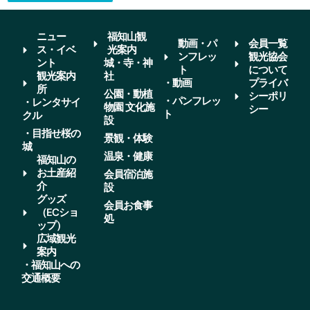
ニュー
福知山観
動画・パ
会員一覧
ス・イベ
光案内
ンフレッ
観光協会
ント
城・寺・神
ト
について
観光案内
社
・動画
プライバ
所
公園・動植
シーポリ
・パンフレッ
・レンタサイ
物園 文化施
シー
ト
クル
設
・目指せ桜の
景観・体験
城
温泉・健康
福知山の
お土産紹
会員宿泊施
介
設
グッズ
会員お食事
（ECショ
処
ップ）
広域観光
案内
・福知山への
交通概要