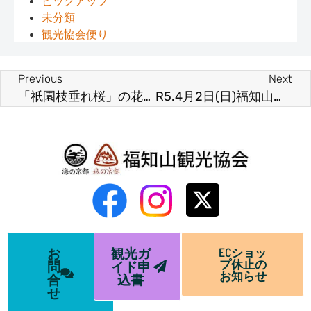
ピックアップ
未分類
観光協会便り
Previous
Next
「祇園枝垂れ桜」の花が咲き始めました！
R5.4月2日(日)福知山城の桜情報(満開～散り始め）
お
観光ガ
ECショッ
プ休止の
問
イド申
お知らせ
合
込書
せ