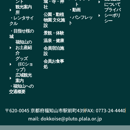
ント
城・寺・神
ト
について
観光案内
社
・動画
プライバ
所
公園・動植
シーポリ
・パンフレッ
・レンタサイ
物園 文化施
シー
ト
クル
設
・目指せ桜の
景観・体験
城
温泉・健康
福知山の
お土産紹
会員宿泊施
介
設
グッズ
会員お食事
（ECショ
処
ップ）
広域観光
案内
・福知山への
交通概要
〒620-0045 京都府福知山市駅前町439
FAX: 0773-24-4440
mail: dokkoise@pluto.plala.or.jp