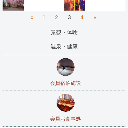
«
1
2
3
4
»
景観・体験
温泉・健康
会員宿泊施設
会員お食事処