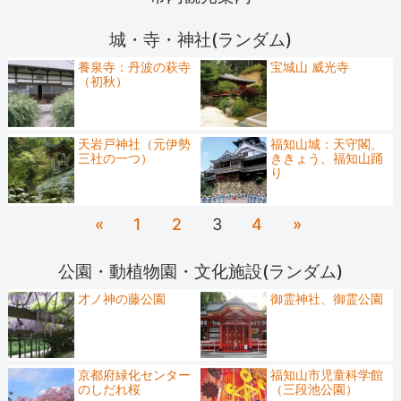
城・寺・神社(ランダム)
養泉寺：丹波の萩寺
宝城山 威光寺
（初秋）
天岩戸神社（元伊勢
福知山城：天守閣、
三社の一つ）
ききょう、福知山踊
り
«
1
2
3
4
»
公園・動植物園・文化施設(ランダム)
才ノ神の藤公園
御霊神社、御霊公園
京都府緑化センター
福知山市児童科学館
のしだれ桜
（三段池公園）