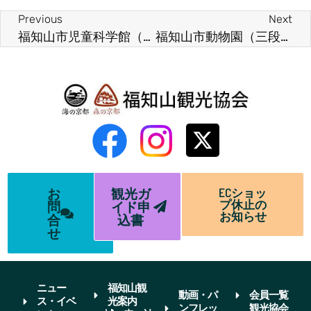
Previous
Next
福知山市児童科学館（三段池公園）
福知山市動物園（三段池ラビハウス動物園）
お
観光ガ
ECショッ
プ休止の
問
イド申
お知らせ
合
込書
せ
ニュー
福知山観
動画・パ
会員一覧
ス・イベ
光案内
ンフレッ
観光協会