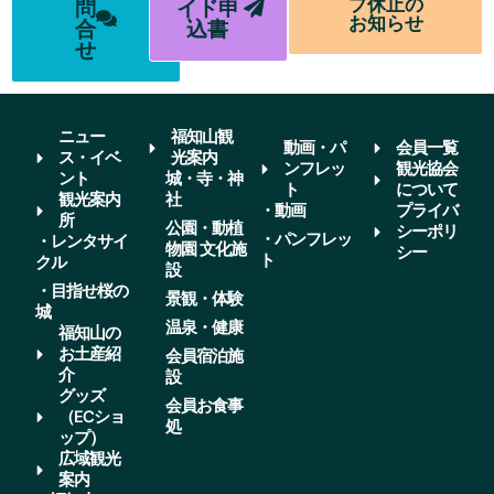
プ休止の
問
イド申
お知らせ
合
込書
せ
ニュー
福知山観
動画・パ
会員一覧
ス・イベ
光案内
ンフレッ
観光協会
ント
城・寺・神
ト
について
観光案内
社
・動画
プライバ
所
公園・動植
シーポリ
・パンフレッ
・レンタサイ
物園 文化施
シー
ト
クル
設
・目指せ桜の
景観・体験
城
温泉・健康
福知山の
お土産紹
会員宿泊施
介
設
グッズ
会員お食事
（ECショ
処
ップ）
広域観光
案内