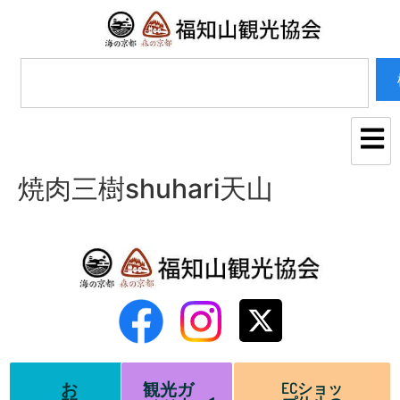
焼肉三樹shuhari天山
お
観光ガ
ECショッ